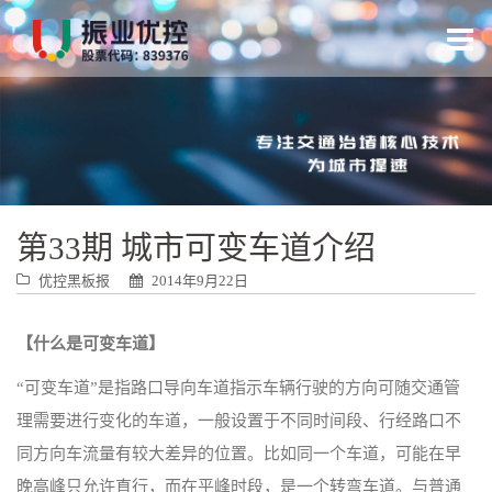
跳
转
到
内
容
第33期 城市可变车道介绍
优控黑板报
2014年9月22日
【什么是可变车道】
“可变车道”是指路口导向车道指示车辆行驶的方向可随交通管
理需要进行变化的车道，一般设置于不同时间段、行经路口不
同方向车流量有较大差异的位置。比如同一个车道，可能在早
晚高峰只允许直行，而在平峰时段，是一个转弯车道。与普通