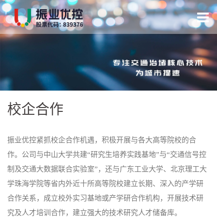
跳
转
到
内
容
校企合作
振业优控紧抓校企合作机遇，积极开展与各大高等院校的合
作。公司与中山大学共建“研究生培养实践基地”与“交通信号控
制及交通大数据联合实验室”，还与广东工业大学、北京理工大
学珠海学院等省内外近十所高等院校建立长期、深入的产学研
合作关系，成立校外实习基地或产学研合作机构，开展技术研
究及人才培训合作，建立强大的技术研究人才储备库。