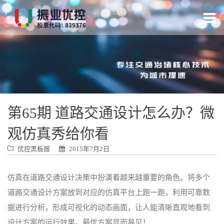
跳
转
到
内
容
第65期 道路交通设计怎么办？微
观仿真秀给你看
优控黑板报
2015年7月2日
仿真在道路交通设计决策中扮演着越来越重要的角色。将多个
道路交通设计方案放到对应的仿真平台上跑一跑，利用可靠数
据进行分析，形成可视化的动态画面，让人能清晰直观地看到
设计方案的运行效果，最优方案显而易见！