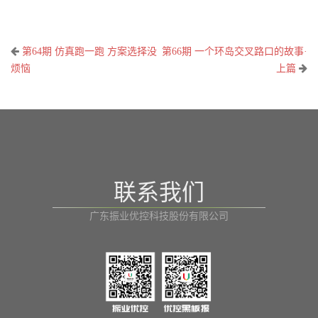
文
第64期 仿真跑一跑 方案选择没
第66期 一个环岛交叉路口的故事·
章
烦恼
上篇
导
航
联系我们
广东振业优控科技股份有限公司