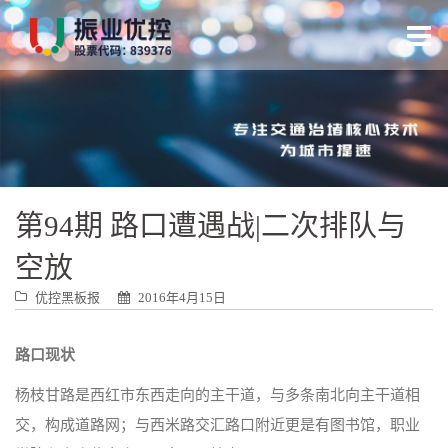
跳
转
到
内
容
第94期 路口遭遇战|二次排队与
空放
优控黑板报
2016年4月15日
路口现状
杨枝甘路是西红市东西走向的主干道，与多条南北向主干道相
交，构成道路网；与西米路交汇路口附近更是有图书馆，职业