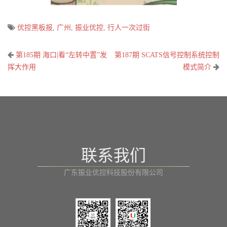
优控黑板报
,
广州
,
振业优控
,
行人一次过街
文
第185期 海口|看“左转中置”发
第187期 SCATS信号控制系统控制
章
挥大作用
模式简介
导
航
联系我们
广东振业优控科技股份有限公司