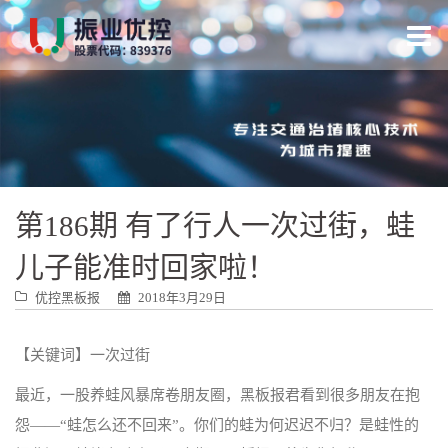
跳
转
到
内
容
第186期 有了行人一次过街，蛙
儿子能准时回家啦！
优控黑板报
2018年3月29日
【关键词】一次过街
最近，一股养蛙风暴席卷朋友圈，黑板报君看到很多朋友在抱
怨——“蛙怎么还不回来”。你们的蛙为何迟迟不归？是蛙性的