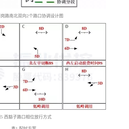
西坝岗路南北双向2个路口协调设计图
图5 西豁子路口相位放行方式
表1 配时方案