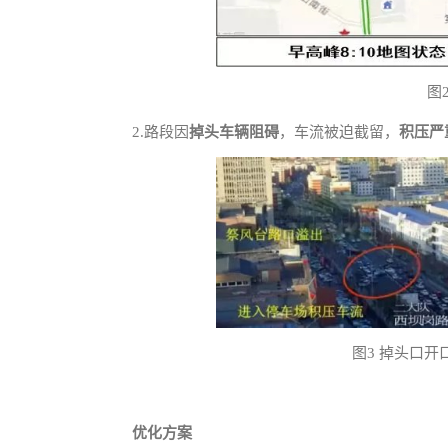
图
2.路段因
掉头车辆阻碍
，车流被迫截留，
积压严
图3 掉头口
优化方案