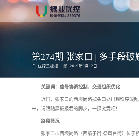
跳
转
到
内
容
第274期 张家口 | 多手
优控黑板报
2019年9月12日
关键词：信号协调控制、交通组织优化
近日，张家口的西坝岗路掉头口处出现秩序混乱
来，请跟随黑板报君的脚步，一探究竟吧！
路段概况
张家口市西坝岗路（西豁子街-祭风台街）位于