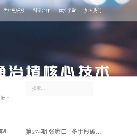
优控黑板报
科研合作
优控学堂
加入我们
搜
索：
。接下
第274期 张家口 | 多手段破解掉头口交通乱象
辆进