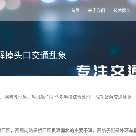
首页
关于我们
技术服务
段破解掉头口交通乱象
、拥堵等现象，攻城狮们立马多手段综合处理，成功破解交通乱象
桥西区，西坝岗路是桥西区
贯通南北的主要干道
，西豁子街是
外环车