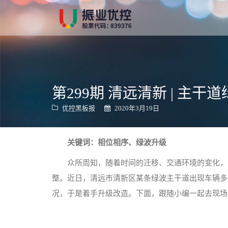
跳
转
到
内
容
第299期 清远清新 | 主干
优控黑板报
2020年3月19日
关键词：相位相序、绿波升级
众所周知，随着时间的迁移、交通环境的变化，
整。近日，清远市清新区某条绿波主干道出现车辆多
况，于是着手升级改造。下面，跟随小编一起去现场