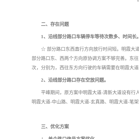
二、
存在问题
1、沿线
部分
路口车辆停车等待次数多、时间长
☆ 部分路口东西直行方向放行时间短。明霞大
部分路口东、西两个方向原协调方案不够完善。东往
次，分别为，西往东方向行驶的车辆需要在明霞大道-
2、沿线
部分
路口存在空放问题。
平峰期间，原方案中明霞大道-清新大道设有行
明霞大道-中山路、明霞大道-玄真路、明霞大道-笔
三、
优化方案
1、
单个路口信号方案优化