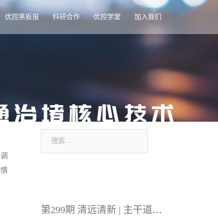
优控黑板报
科研合作
优控学堂
加入我们
搜
索：
的调
路情
第299期 清远清新 | 主干道绿波升级改造