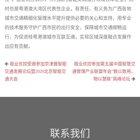
时也是粤港澳大湾区代表性企业，有责任、有义务为广西各地
城市交通精细化管理水平提升提供必要的关心和支持，用专业
的技术服务守护广西市民的出行安全，保障城市交通顺畅运
行，为促进桂粤港澳城市互联互通，实现区域深度融合发展作
出应有贡献。
文
振业优控受邀参加京津冀智能
振业优控参加第五届中国智慧交
章
交通发展论坛暨2020北京智能交
通管理产业联盟年会“数以致用，
通大会
物以慧联”高峰论坛
导
航
联系我们