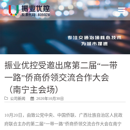
跳
转
到
内
容
振业优控受邀出席第二届“一带
一路”侨商侨领交流合作大会
（南宁主会场）
公司新闻
2020年10月30日
10月20日，由致公党中央、中国侨联、广西壮族自治区人民政
府联合主办的第二届“一带一路”侨商侨领交流合作大会在南宁