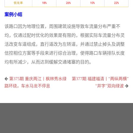
案例小结
该路口因为地理位置，周围建筑设施导致车流量分布严重不
均，仅通过配时优化的效果是有限的，根据实际车流量分布灵
活改变车道组成，直行道改为左转道，并通过禁止掉头及调整
信控相位方案等手段来进行综合治理，使得路口车辆排队长度
均有所减少，从而达到缓解交通堵塞的目的。
文
第375期 重庆两江丨枫林秀水绿
第377期 福建福清丨“两纵两横”
章
路环绕，车水马龙不停息
“井字”双向绿波
导
航