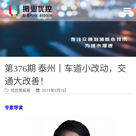
跳
转
到
内
容
第376期 泰州丨车道小改动，交
通大改善！
优控黑板报
2021年8月3日
专家导读