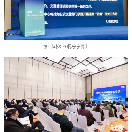
振业优控CEO陈宁宁博士