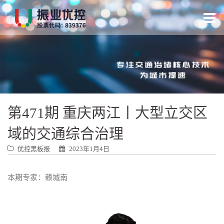
跳
转
到
内
容
第471期 重庆两江丨大型立交区
域的交通综合治理
优控黑板报
2023年1月4日
本期专家：赖城南