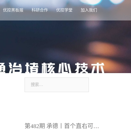
优控黑板报
科研合作
优控学堂
加入我们
搜
索：
第482期 承德丨首个直右可变车道路口