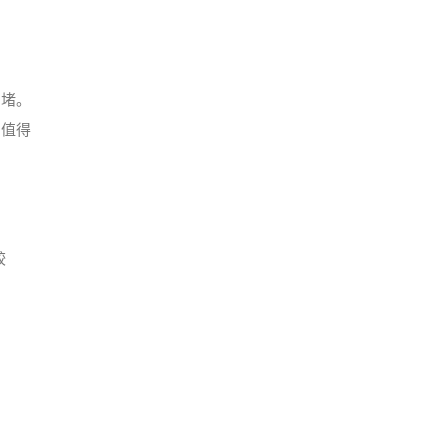
拥堵。
。值得
较