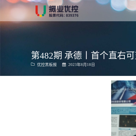
跳
转
到
内
容
第482期 承德丨首个直右
优控黑板报
2023年8月18日