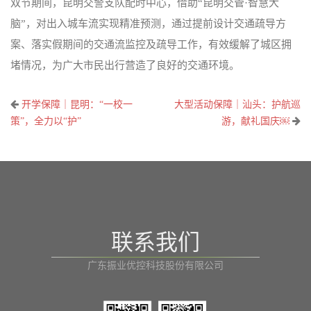
双节期间，昆明交警支队配时中心，借助“昆明交管·智慧大
脑”，对出入城车流实现精准预测，通过提前设计交通疏导方
案、落实假期间的交通流监控及疏导工作，有效缓解了城区拥
堵情况，为广大市民出行营造了良好的交通环境。
文
开学保障｜昆明：“一校一
大型活动保障｜汕头：护航巡
章
策”，全力以“护”
游，献礼国庆￼
导
航
联系我们
广东振业优控科技股份有限公司