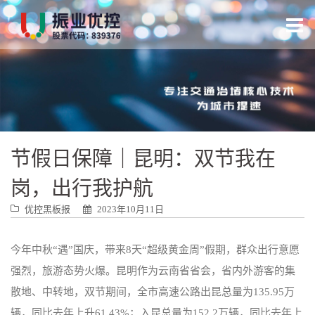
跳
转
到
内
容
节假日保障｜昆明：双节我在
岗，出行我护航
优控黑板报
2023年10月11日
今年中秋“遇”国庆，带来8天“超级黄金周”假期，群众出行意愿
强烈，旅游态势火爆。昆明作为云南省省会，省内外游客的集
散地、中转地，双节期间，全市高速公路出昆总量为135.95万
辆，同比去年上升61.43%；入昆总量为152.2万辆，同比去年上