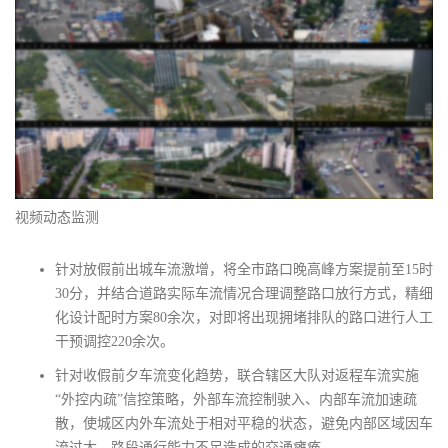
视频动态监测
针对放假前出城车流激增，将全市路口晚高峰方案提前至15时
30分，并结合道路实际车流情况合理调整路口放行方式，精细
化设计配时方案80余次，对即将出现拥堵排队的路口进行人工
干预调控220余次。
针对收假前夕车流变化趋势，联合辖区大队对返程车流实施
“外控内疏”信控策略，外部车流控制驶入、内部车流加速疏
散，使城区内外车流处于相对平稳的状态，避免内部区域因车
流过大，路段通行能力不足造成的交通瘫痪。