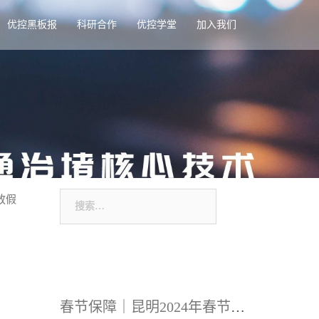
优控黑板报
科研合作
优控学堂
加入我们
搜
放假
索：
春节保障｜昆明2024年春节期间市民出行信控保障