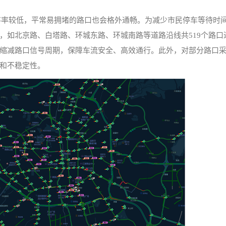
留存率较低，平常易拥堵的路口也会格外通畅。为减少市民停车等待时
，如北京路、白塔路、环城东路、环城南路等道路沿线共519个路口
缩减路口信号周期，保障车流安全、高效通行。此外，对部分路口
和不稳定性。