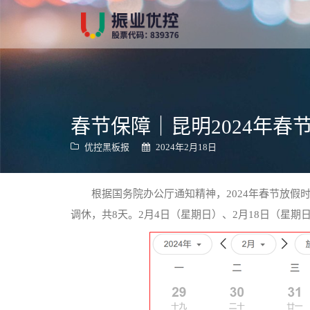
跳
转
到
内
容
春节保障｜昆明2024年
优控黑板报
2024年2月18日
根据国务院办公厅通知精神，2024年春节放假时
调休，共8天。2月4日（星期日）、2月18日（星期