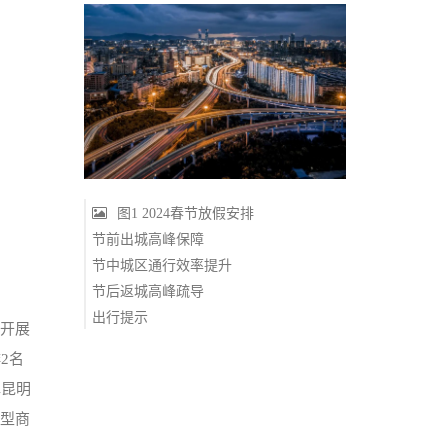
图1 2024春节放假安排
节前出城高峰保障
节中城区通行效率提升
节后返城高峰疏导
出行提示
极开展
2名
挥昆明
大型商