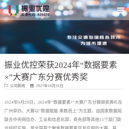
跳
转
到
内
容
振业优控荣获2024年“数据要素
×”大赛广东分赛优秀奖
公司新闻
2025年10月31日
2024年9月29日，2024年“数据要素×”大赛广东分赛颁奖典礼在
广州举办。大赛以“数据赋能 乘数而上”为主题，由国家数据局
联合中央网信办、工业和信息化部、商务部等其他15个部门联
合组织实施，是全国首个聚焦数据要素开发应用的大赛。其