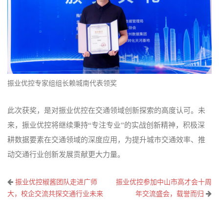
振业优控专家组组长赖城南代表领奖
此次获奖，是对振业优控在交通领域创新探索的高度认可。未
来，振业优控将继续秉持“专注专业”的实战创新精神，积极深
耕数据要素在交通领域的深度应用，为提升城市交通效率、推
动交通行业创新发展贡献更大力量。
文
振业优控椒酱团队走进广师
振业优控参加中山市高才会十周
章
大，校企交流共探交通行业未来
年交流盛会，载誉而归
导