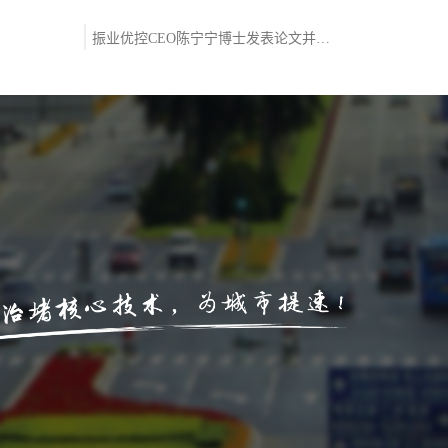
振业优控CEO陈宁宁博士发表论文并被《道路交通科学技术》期刊录用