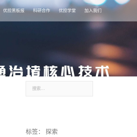
优控黑板报
科研合作
优控学堂
加入我们
搜
索：
标签： 探索