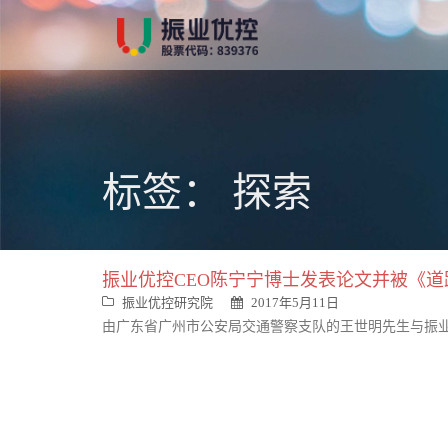
跳
转
到
内
容
标签：
探索
振业优控CEO陈宁宁博士发表论文并被《
振业优控研究院
2017年5月11日
由广东省广州市公安局交通警察支队的王世明先生与振业优