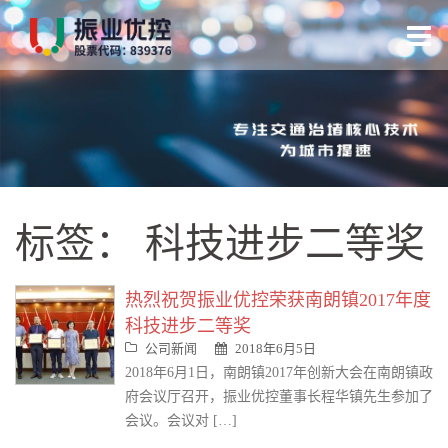
跳
转
到
内
容
标签：
科技进步二等奖
热烈祝贺振业优控荣获南朗镇2017年度
科技进步二等奖
公司新闻
2018年6月5日
2018年6月1日，南朗镇2017年创新大会在南朗镇政
府会议厅召开，振业优控董事长程华镇先生参加了
会议。会议对 […]