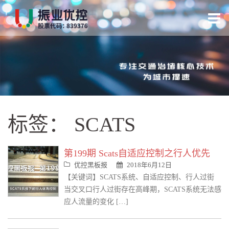
跳
转
到
内
容
标签：
SCATS
第199期 Scats自适应控制之行人优先
优控黑板报
2018年6月12日
【关键词】SCATS系统、自适应控制、行人过街
当交叉口行人过街存在高峰期，SCATS系统无法感
应人流量的变化 […]