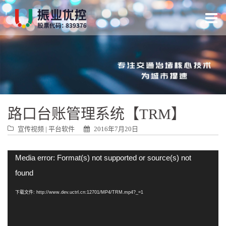
跳
转
到
内
容
路口台账管理系统【TRM】
宣传视频
|
平台软件
2016年7月20日
视
Media error: Format(s) not supported or source(s) not
频
found
播
放
下载文件: http://www.dev.uctrl.cn:12701/MP4/TRM.mp4?_=1
器